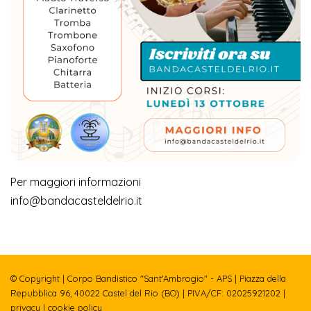
Per maggiori informazioni
info@bandacasteldelrio.it
© Copyright | Corpo Bandistico "Sant'Ambrogio" - APS | Piazza della
Repubblica 96, 40022 Castel del Rio (BO) | PIVA/CF: 02025921202 |
privacy
|
cookie policy